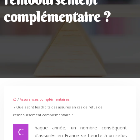
complémentaire ?
/
Assurances complémentaires
/ Quels sont les droits des assurés en cas de refus de
remboursement complémentaire ?
haque année, un nombre conséquent
C
d’assurés en France se heurte à un refus